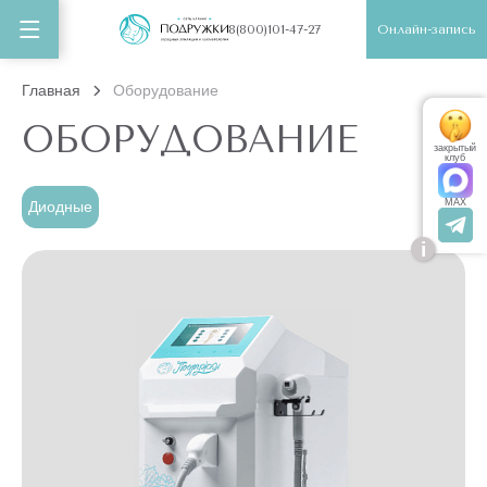
Онлайн-запись
8(800)101-47-27
Главная
Оборудование
ОБОРУДОВАНИЕ
закрытый
клуб
MAX
Диодные
i