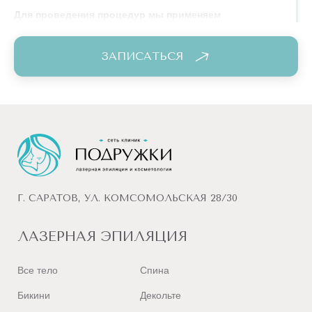
Для проведения процедур мы применяем
исключительно инновационное оборудование и
новейшие технологии, чем гарантируем безупречный
ЗАПИСАТЬСЯ
результат и высокий уровень сервиса.
Г. САРАТОВ, УЛ. КОМСОМОЛЬСКАЯ 28/30
ЛАЗЕРНАЯ ЭПИЛЯЦИЯ
Все тело
Спина
Бикини
Декольте