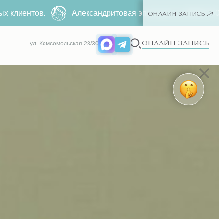
товая эпиляция за
4990 ₽
500 ₽ ー любая зона. Только для н
ОНЛАЙН ЗАПИСЬ
ОНЛАЙН-ЗАПИСЬ
ул. Комсомольская 28/30