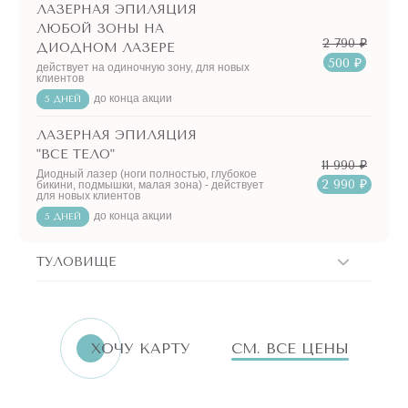
ЛАЗЕРНАЯ ЭПИЛЯЦИЯ
ЛЮБОЙ ЗОНЫ НА
2 790 ₽
ДИОДНОМ ЛАЗЕРЕ
500 ₽
действует на одиночную зону, для новых
клиентов
до конца акции
5 ДНЕЙ
ЛАЗЕРНАЯ ЭПИЛЯЦИЯ
"ВСЕ ТЕЛО"
11 990 ₽
Диодный лазер (ноги полностью, глубокое
2 990 ₽
бикини, подмышки, малая зона) - действует
для новых клиентов
до конца акции
5 ДНЕЙ
ТУЛОВИЩЕ
ERID:LjN8K4L1t
7751144496
ИНН
ХОЧУ КАРТУ
СМ. ВСЕ ЦЕНЫ
«Бьютилогия»
Реклама. ООО
АКЦИИ!