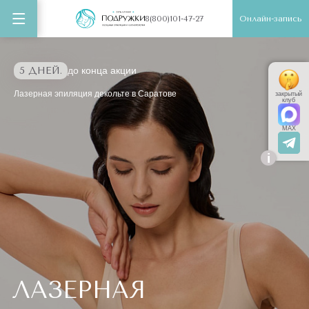
Онлайн-запись
8(800)101-47-27
5 ДНЕЙ.
до конца акции
Лазерная эпиляция декольте в Саратове
закрытый
клуб
MAX
i
ЛАЗЕРНАЯ