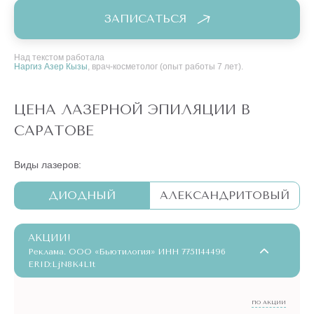
ЗАПИСАТЬСЯ
Над текстом работала
Наргиз Азер Кызы
, врач-косметолог (опыт работы 7 лет).
ЦЕНА ЛАЗЕРНОЙ ЭПИЛЯЦИИ В
САРАТОВЕ
Виды лазеров:
ДИОДНЫЙ
АЛЕКСАНДРИТОВЫЙ
АКЦИИ!
Реклама. ООО «Бьютилогия» ИНН 7751144496
ERID:LjN8K4L1t
ПО АКЦИИ