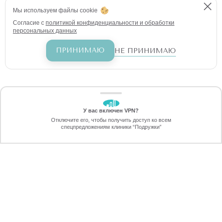
Мы используем файлы cookie
Согласие с
политикой конфиденциальности и обработки
персональных данных
ПРИНИМАЮ
НЕ ПРИНИМАЮ
У вас включен VPN?
ЗАБЕРИТЕ СКИДКУ
Отключите его, чтобы получить доступ ко всем
70%
спецпредложениям клиники “Подружки”
Онлайн-запись
Позвоните
ПРОТИВОПОКАЗАНИЯ ДЛЯ
ЛАЗЕРНОЙ ЭПИЛЯЦИИ ЗОНЫ
ПЕРЕЗВОНИМ
ДЕКОЛЬТЕ
через 30 секунд