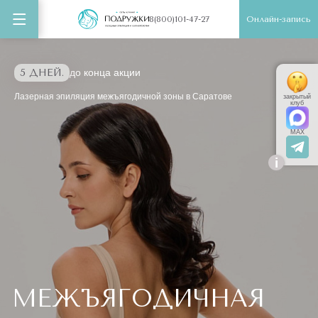
Онлайн-запись
8(800)101-47-27
5 ДНЕЙ.
до конца акции
Лазерная эпиляция межъягодичной зоны в Саратове
закрытый
клуб
MAX
i
МЕЖЪЯГОДИЧНАЯ