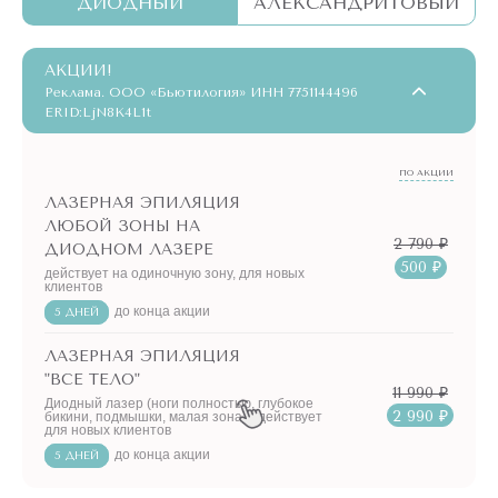
ДИОДНЫЙ
АЛЕКСАНДРИТОВЫЙ
АКЦИИ!
Реклама. ООО «Бьютилогия» ИНН 7751144496
ERID:LjN8K4L1t
ПО АКЦИИ
ЛАЗЕРНАЯ ЭПИЛЯЦИЯ
ЛЮБОЙ ЗОНЫ НА
2 790 ₽
ДИОДНОМ ЛАЗЕРЕ
500 ₽
действует на одиночную зону, для новых
клиентов
до конца акции
5 ДНЕЙ
ЛАЗЕРНАЯ ЭПИЛЯЦИЯ
"ВСЕ ТЕЛО"
11 990 ₽
Диодный лазер (ноги полностью, глубокое
2 990 ₽
бикини, подмышки, малая зона) - действует
для новых клиентов
до конца акции
5 ДНЕЙ