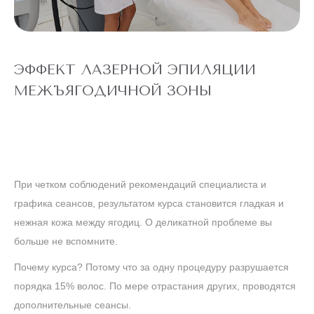
ЭПИЛЯЦИЯ
"ВСЕ ТЕЛО"
Александритовый
лазер (ноги
22 360 ₽
полностью,
4 990 ₽
глубокое бикини,
подмышки, малая
ЭФФЕКТ ЛАЗЕРНОЙ ЭПИЛЯЦИИ
зона) действует
для новых
МЕЖЪЯГОДИЧНОЙ ЗОНЫ
клиентов
до
5 ДНЕЙ
конца акции
ЛАЗЕРЕ
АЛЕКСАНДРИТОВОМ
При четком соблюдений рекомендаций специалиста и
ТЕЛО" НА
ЭПИЛЯЦИЯ "ВСЕ
АКЦИЯ! ЛАЗЕРНАЯ
графика сеансов, результатом курса становится гладкая и
нежная кожа между ягодиц. О деликатной проблеме вы
больше не вспомните.
БИКИНИ
Почему курса? Потому что за одну процедуру разрушается
порядка 15% волос. По мере отрастания других, проводятся
дополнительные сеансы.