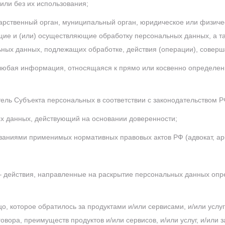
или без их использования;
арственный орган, муниципальный орган, юридическое или физиче
щие и (или) осуществляющие обработку персональных данных, а 
ьных данных, подлежащих обработке, действия (операции), сове
любая информация, относящаяся к прямо или косвенно определе
тель Субъекта персональных в соответствии с законодательством Р
ых данных, действующий на основании доверенности;
бованиями применимых нормативных правовых актов РФ (адвокат, 
 действия, направленные на раскрытие персональных данных оп
, которое обратилось за продуктами и/или сервисами, и/или услу
овора, преимуществ продуктов и/или сервисов, и/или услуг, и/или 