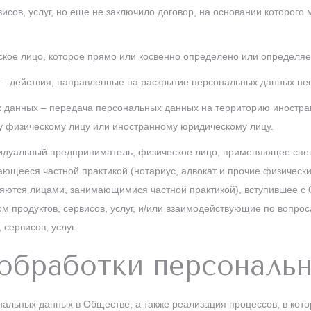
исов, услуг, но еще не заключило договор, на основании которого 
ское лицо, которое прямо или косвенно определено или определ
– действия, направленные на раскрытие персональных данных нео
 данных – передача персональных данных на территорию иностран
у физическому лицу или иностранному юридическому лицу.
видуальный предприниматель; физическое лицо, применяющее сп
ющееся частной практикой (нотариус, адвокат и прочие физические
ются лицами, занимающимися частной практикой), вступившее с 
 продуктов, сервисов, услуг, и/или взаимодействующие по вопроса
сервисов, услуг.
 обработки персональ
альных данных в Обществе, а также реализация процессов, в кот