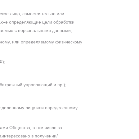
ское лицо, самостоятельно или
также определяющие цели обработки
ршаемые с персональными данными;
нному, или определяемому физическому
Ф);
арбитражный управляющий и пр.);
ределенному лицу или определенному
гами Общества, в том числе за
заинтересовано в получении/