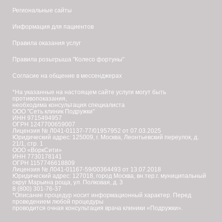
Региональные сайты
Информация для пациентов
Правила оказания услуг
Правила розыгрыша "Колесо фортуны"
Согласие на общение в мессенджерах
*На указанные на настоящем сайте услуги могут быть
противопоказания,
необходима консультация специалиста
ООО "Сеть клиник Подружки"
ИНН 9715494957
ОГРН 1247700659007
Лицензия № Л041-01137-77/01957952 от 07.03.2025
Юридический адрес: 125009, г. Москва, Леонтьевский переулок, д.
21/1, стр. 1
ООО «ВоркСити»
ИНН 7730178141
ОГРН 1157746618809
Лицензия № Л041-01167-59/00364493 от 13.07.2018
Юридический адрес: 127018, город Москва, вн.тер.г. муниципальный
округ Марьина роща, ул. Полковая, д. 3
8 (800) 301-76-37
*Описание процедур носит информационный характер. Перед
проведением любой процедуры
проводится очная консультация врача клиники «Подружки».