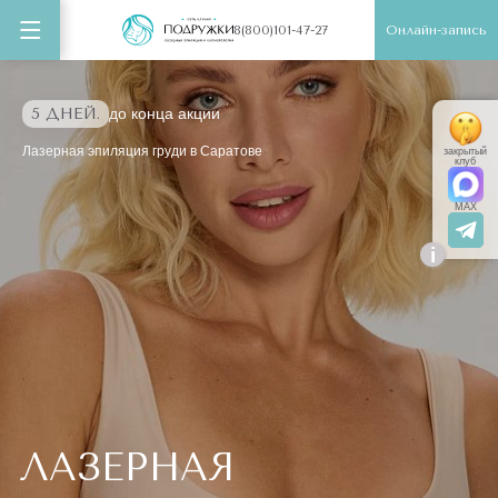
Онлайн-запись
8(800)101-47-27
5 ДНЕЙ.
до конца акции
Лазерная эпиляция груди в Саратове
закрытый
клуб
MAX
i
ЛАЗЕРНАЯ