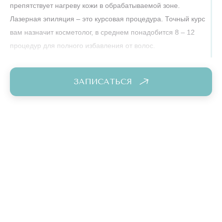
препятствует нагреву кожи в обрабатываемой зоне.
Лазерная эпиляция – это курсовая процедура. Точный курс
вам назначит косметолог, в среднем понадобится 8 – 12
процедур для полного избавления от волос.
Отметим преимущества лазерной эпиляции груди, которую
делают профессионально и недорого в нашей клинике
ЗАПИСАТЬСЯ
«Подружки» в Саратове:
избирательное действие лазера (исключительно на
волос);
идеально подходит для чувствительных людей;
никакого врастания волос;
неинвазивный способ борьбы с волосками.
Специалисты отмечают, что высокая скорость работы