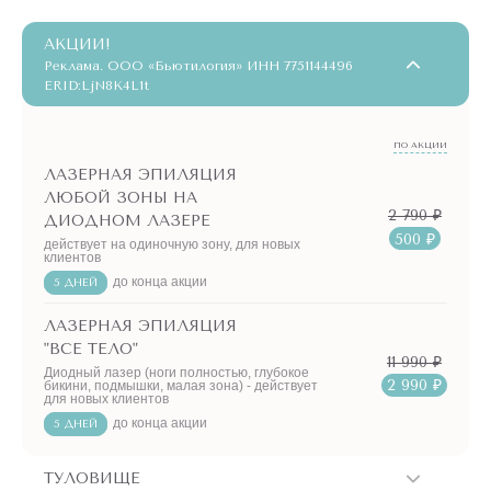
АКЦИИ!
Реклама. ООО «Бьютилогия» ИНН 7751144496
ERID:LjN8K4L1t
ПО АКЦИИ
ЛАЗЕРНАЯ ЭПИЛЯЦИЯ
ЛЮБОЙ ЗОНЫ НА
2 790 ₽
ДИОДНОМ ЛАЗЕРЕ
500 ₽
действует на одиночную зону, для новых
клиентов
до конца акции
5 ДНЕЙ
ЛАЗЕРНАЯ ЭПИЛЯЦИЯ
"ВСЕ ТЕЛО"
11 990 ₽
Диодный лазер (ноги полностью, глубокое
2 990 ₽
бикини, подмышки, малая зона) - действует
для новых клиентов
до конца акции
5 ДНЕЙ
ТУЛОВИЩЕ