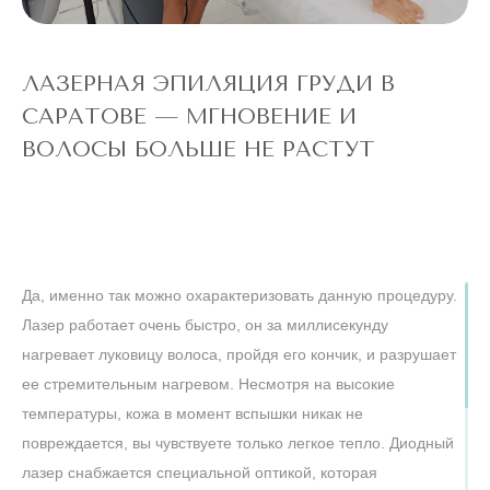
"ВСЕ ТЕЛО"
Александритовый
лазер (ноги
22 360 ₽
полностью,
4 990 ₽
глубокое бикини,
подмышки, малая
ЛАЗЕРНАЯ ЭПИЛЯЦИЯ ГРУДИ В
зона) действует
для новых
САРАТОВЕ — МГНОВЕНИЕ И
клиентов
до
5 ДНЕЙ
ВОЛОСЫ БОЛЬШЕ НЕ РАСТУТ
конца акции
ЛАЗЕРЕ
АЛЕКСАНДРИТОВОМ
ТЕЛО" НА
ЭПИЛЯЦИЯ "ВСЕ
АКЦИЯ! ЛАЗЕРНАЯ
Да, именно так можно охарактеризовать данную процедуру.
Лазер работает очень быстро, он за миллисекунду
нагревает луковицу волоса, пройдя его кончик, и разрушает
ТУЛОВИЩЕ
ее стремительным нагревом. Несмотря на высокие
температуры, кожа в момент вспышки никак не
повреждается, вы чувствуете только легкое тепло. Диодный
лазер снабжается специальной оптикой, которая