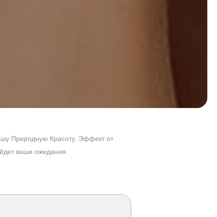
шу Природную Красоту. Эффект от
ойдет ваши ожидания.