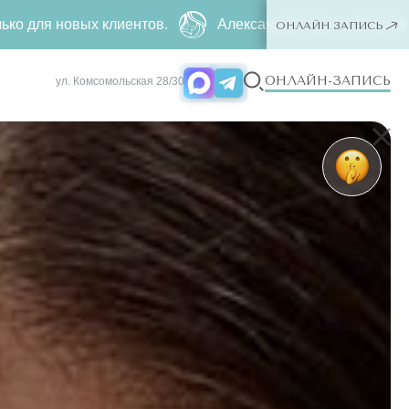
в.
Александритовая эпиляция за
4990 ₽
500 ₽ ー люба
ОНЛАЙН ЗАПИСЬ
ОНЛАЙН-ЗАПИСЬ
ул. Комсомольская 28/30